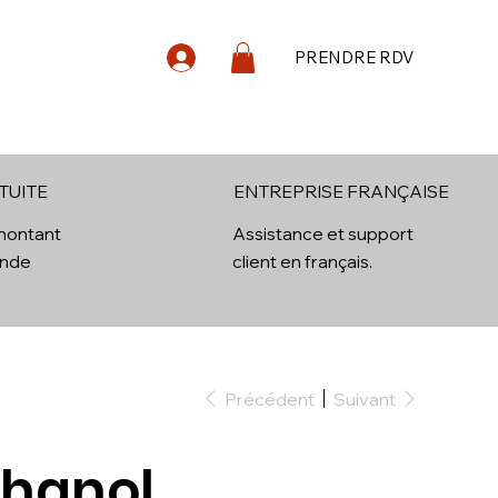
PRENDRE RDV
log
Contact
TUITE
ENTREPRISE FRANÇAISE
 montant
Assistance et support
ande
client en français.
Précédent
Suivant
hanol