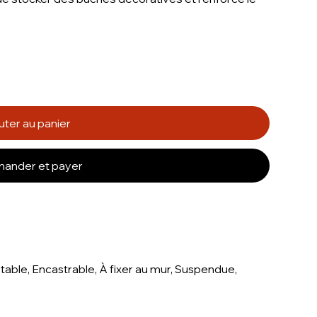
uter au panier
ander et payer
e table, Encastrable, À fixer au mur, Suspendue,