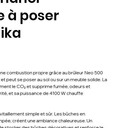
e à poser
ika
ne combustion propre grâce au brûleur Neo 500
et peut se poser au sol ou sur un meuble solide. La
tement le CO₂ et supprime fumée, odeurs et
rité, et sa puissance de 4100 W chauffe
itaillement simple et sûr. Les bûches en
empée, créent une ambiance chaleureuse. Un
 stocker des bûches décoratives et renforce le