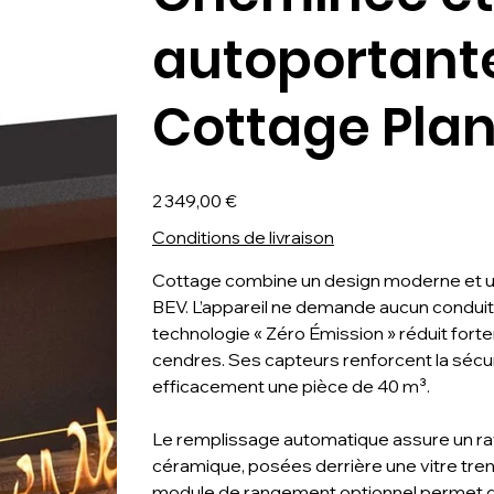
autoportant
Cottage Plan
Prix
2 349,00 €
Conditions de livraison
Cottage combine un design moderne et u
BEV. L’appareil ne demande aucun conduit 
technologie « Zéro Émission » réduit for
cendres. Ses capteurs renforcent la sécu
efficacement une pièce de 40 m³.
Le remplissage automatique assure un rav
céramique, posées derrière une vitre tr
module de rangement optionnel permet de