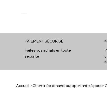
Boutique en ligne
Cheminées Ethanol
Brûleur Ethan
PAIEMENT SÉCURISÉ
4
4
Faites vos achats en toute
P
sécurité
c
4
Accueil
>
Cheminée éthanol autoportante à poser C