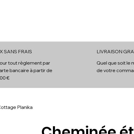
ol
Cheminées Electriques
Cheminées à vapeur d'eau
B
X SANS FRAIS
LIVRAISON GRA
x
our tout règlement par
Quel que soit le
arte bancaire à partir de
de votre comm
00 €
ottage Planika
Cheminée ét