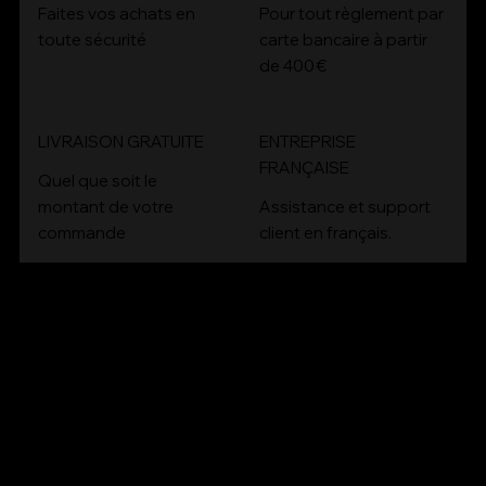
4x
Faites vos achats en
Pour tout règlement par
toute sécurité
carte bancaire à partir
de 400 €
LIVRAISON GRATUITE
ENTREPRISE
FRANÇAISE
Quel que soit le
montant de votre
Assistance et support
commande
client en français.
CONT
ACT
Email :
contact@bioartconcept.com