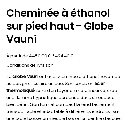
Cheminée à éthanol
sur pied haut - Globe
Vauni
Prix
Prix
À partir de
4 480,00 €
3 494,40 €
d’origine
promotionnel
Conditions de livraison
La
Globe Vauni
est une cheminée à éthanol novatrice
au design circulaire unique. Son corps en
acier
thermolaqué
, serti d’un foyer en métal incurvé, crée
une flamme hypnotique qui danse dans un espace
bien défini. Son format compact la rend facilement
transportable et adaptable à différents endroits : sur
une table basse, un meuble bas ou un centre d’accueil.