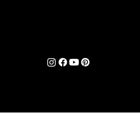
Tél :
04 93 89 08 48
NOUS
SOCIA
TROUVER
LS
1 Boulevard de Riquier,
Nice, France
© 2026 Bio Art Concept - Tous droits réservés -
Plan du site
-
Mentions légales
-
Politique de confidentialité
-
CGV
Développé par
Evo Consulting