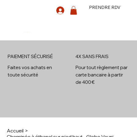
PRENDRE RDV
PAIEMENT SÉCURISÉ
4X SANS FRAIS
4x
Faites vos achats en
Pour tout règlement par
toute sécurité
carte bancaire à partir
de 400 €
Accueil
>
Cheminée à éthanol sur pied haut - Globe Vauni