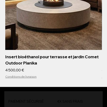
Insert bioéthanol pour terrasse et jardin Comet
Ch
Outdoor Planika
Co
Prix
Pri
4 500,00 €
6 
Conditions de livraison
Con
PAIEMENT SÉCURISÉ
4X SANS FRAIS