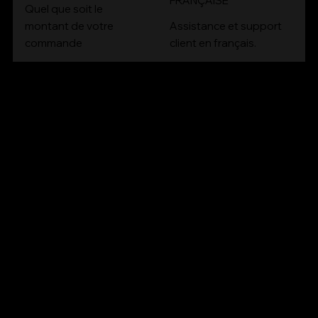
FRANÇAISE
Quel que soit le
montant de votre
Assistance et support
commande
client en français.
CONT
ACT
Email :
contact@bioartconcept.com
Tél :
04 93 89 08 48
NOUS
SOCIA
TROUVER
LS