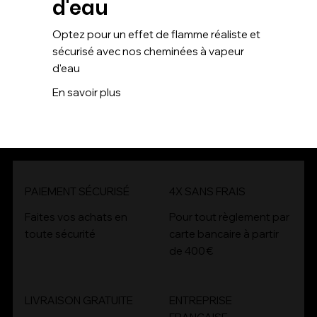
d'eau
Optez pour un effet de flamme réaliste et
sécurisé avec nos cheminées à vapeur
d'eau
En savoir plus
PAIEMENT SÉCURISÉ
4X SANS FRAIS
4x
Faites vos achats en
Pour tout règlement par
toute sécurité
carte bancaire à partir
de 400 €
LIVRAISON GRATUITE
ENTREPRISE