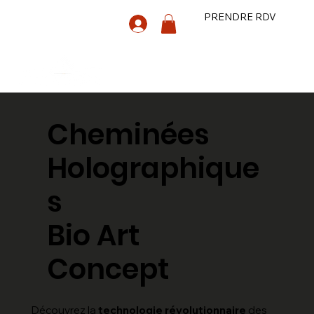
PRENDRE RDV
Cheminées
Holographique
s
Bio Art
Concept
Découvrez la
technologie révolutionnaire
des