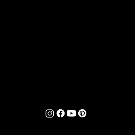
CONT
ACT
Email :
contact@bioartconcept.com
Tél :
04 93 89 08 48
NOUS
SOCIA
TROUVER
LS
1 Boulevard de Riquier,
Nice, France