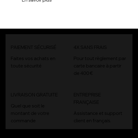
PAIEMENT SÉCURISÉ
4X SANS FRAIS
4x
Faites vos achats en
Pour tout règlement par
toute sécurité
carte bancaire à partir
de 400 €
LIVRAISON GRATUITE
ENTREPRISE
FRANÇAISE
Quel que soit le
montant de votre
Assistance et support
commande
client en français.