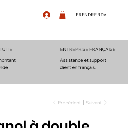
PRENDRE RDV
log
Contact
TUITE
ENTREPRISE FRANÇAISE
 montant
Assistance et support
ande
client en français.
Précédent
Suivant
anol à double