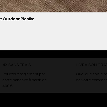
et Outdoor Planika
Aperçu rapide
4X SANS FRAIS
LIVRAISON GRA
x
Pour tout règlement par
Quel que soit le 
carte bancaire à partir de
de votre comma
400 €