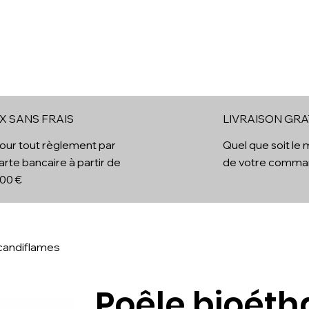
ol
Cheminées Electriques
Cheminées à vapeur d'eau
B
X SANS FRAIS
LIVRAISON GRA
x
our tout règlement par
Quel que soit le
arte bancaire à partir de
de votre comm
00 €
Scandiflames
Poêle bioéth