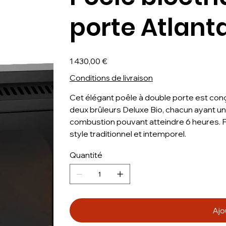
porte Atlant
Prix
1 430,00 €
Conditions de livraison
Cet élégant poêle à double porte est conçu 
deux brûleurs Deluxe Bio, chacun ayant une 
combustion pouvant atteindre 6 heures. Fa
style traditionnel et intemporel.
Quantité
Ajo