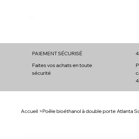
Boutique en ligne
Cheminées Ethanol
Brûleur Ethan
PAIEMENT SÉCURISÉ
4
4
Faites vos achats en toute
P
sécurité
c
4
Accueil
>
Poêle bioéthanol à double porte Atlanta 