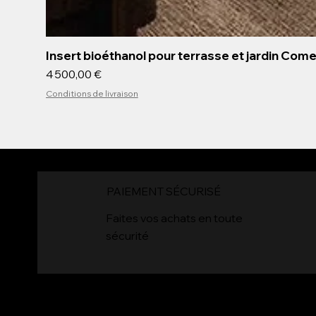
Insert bioéthanol pour terrasse et jardin Com
Prix
4 500,00 €
Conditions de livraison
PAIEMENT SÉCURISÉ
4
Faites vos achats en toute
sécurité