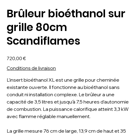
Brûleur bioéthanol sur
grille 80cm
Scandiflames
Prix
720,00 €
Conditions de livraison
L'insert bioéthanol XL est une grille pour cheminée
existante ouverte. Il fonctionne au bioéthanol sans
conduit ni installation complexe. Le brûleur a une
capacité de 3,5 litres et jusqu’à 7,5 heures d’autonomie
de combustion. La puissance calorifique atteint 3,3 kW
avec flamme réglable manuellement.
La grille mesure 76 cm de large, 13,9 cm de haut et 35