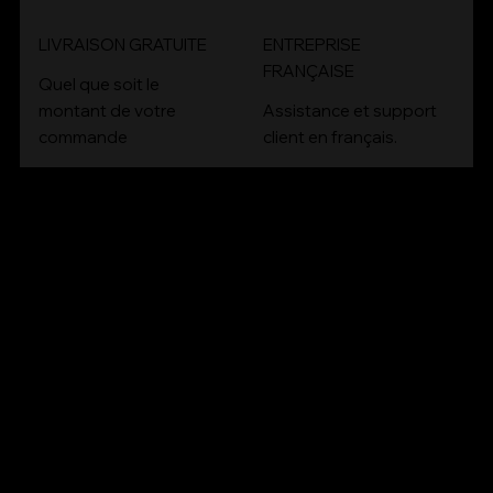
LIVRAISON GRATUITE
ENTREPRISE
FRANÇAISE
Quel que soit le
montant de votre
Assistance et support
commande
client en français.
CONT
ACT
Email :
contact@bioartconcept.com
Tél :
04 93 89 08 48
NOUS