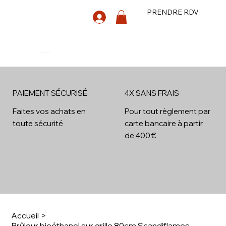
PRENDRE RDV
PAIEMENT SÉCURISÉ
4X SANS FRAIS
4x
Faites vos achats en
Pour tout règlement par
toute sécurité
carte bancaire à partir
de 400 €
Accueil
>
Brûleur bioéthanol sur grille 80cm Scandiflames