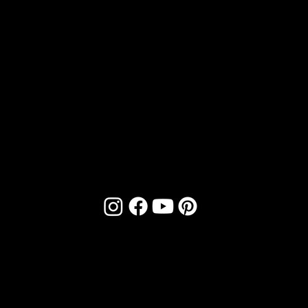
ACT
Email :
contact@bioartconcept.com
Tél :
04 93 89 08 48
NOUS
SOCIA
TROUVER
LS
1 Boulevard de Riquier,
Nice, France
© 2026 Bio Art Concept - Tous droits réservés -
Plan du site
-
Mentions légales
-
Politique de confidentialité
-
CGV
Développé par
Evo Consulting