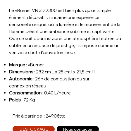
Le vBurner VB 3D 2300 est bien plus qu’un simple
élément décoratif : il incarne une expérience
sensorielle unique, où la lumière et le mouvement de la
flamme créent une ambiance sublime et captivante.
Que ce soit pour instaurer une atmosphère feutrée ou
sublimer un espace de prestige, il s’impose comme un
véritable chef-d’œuvre lumineux
Marque
:
vBurner
Dimensions
: 232 cm L x 25 cm l x 21,5 cm H
Autonomie
: 26
h de combustion ou sur
connexion réseau
Consommation
:
0.40 L/heure
Poids
: 72
Kg
Prix à partir de : 2490€ttc
DESTOCKAGE
Nous contacter