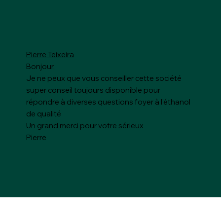
Pierre Teixeira
Bonjour,
Je ne peux que vous conseiller cette société
super conseil toujours disponible pour
répondre à diverses questions foyer à l’éthanol
de qualité
Un grand merci pour votre sérieux
Pierre