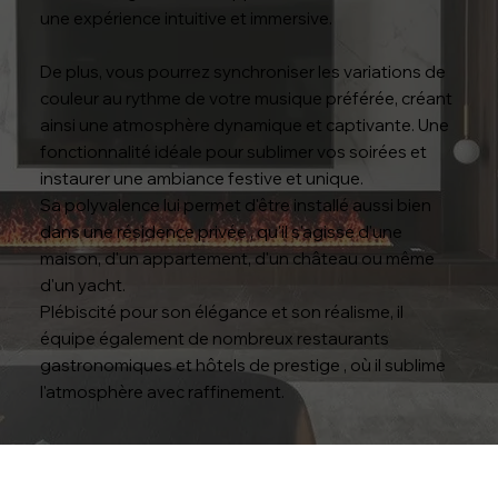
une expérience intuitive et immersive.
De plus, vous pourrez synchroniser les variations de
couleur au rythme de votre musique préférée, créant
ainsi une atmosphère dynamique et captivante. Une
fonctionnalité idéale pour sublimer vos soirées et
instaurer une ambiance festive et unique.
Sa polyvalence lui permet d'être installé aussi bien
dans une résidence privée , qu'il s'agisse d'une
maison, d'un appartement, d'un château ou même
d'un yacht.
Plébiscité pour son élégance et son réalisme, il
équipe également de nombreux restaurants
gastronomiques et hôtels de prestige , où il sublime
l'atmosphère avec raffinement.