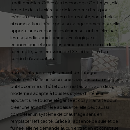
traditionnelles. Grâce à la technologie Opti-myst, elle
projette de la lumière sur de la vapeur d’eau pour
créer un effet de flammes ultra-réaliste, sans chaleur
ni combustion. Idéale pour un usage domestique, elle
apporte une ambiance chaleureuse tout en éliminant
les risques liés aux flammes. Écologique et
économique, elle ne consomme que de l’eau et de
l’électricité, sans émission de CO₂ ni besoin d’un
conduit d’évacuation.
Son installation simple permet de l’intégrer
facilement dans un salon, une chambre ou un espace
public comme un hôtel ou un restaurant. Son design
moderne s’adapte à tous les styles d’intérieur,
ajoutant une touche élégante et cosy. Parfaite pour
créer une atmosphère apaisante, elle peut aussi
compléter un système de chauffage sans en
remplacer l’efficacité. Grâce à l’absence de suie et de
fumée, elle ne demande aucun entretien et constitue