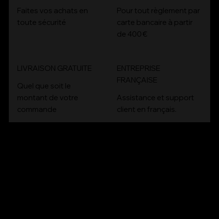
4x
Faites vos achats en
Pour tout règlement par
toute sécurité
carte bancaire à partir
de 400 €
LIVRAISON GRATUITE
ENTREPRISE
FRANÇAISE
Quel que soit le
montant de votre
Assistance et support
commande
client en français.
CONT
ACT
Email :
contact@bioartconcept.com