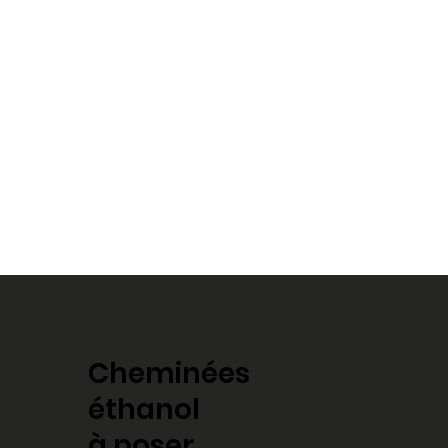
Cheminées
éthanol
à poser