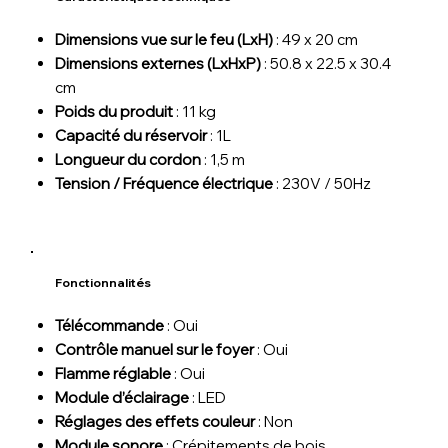
Dimensions vue sur le feu (LxH)
: 49 x 20 cm
Dimensions externes (LxHxP)
: 50.8 x 22.5 x 30.4
cm
Poids du produit
: 11 kg
Capacité du réservoir
: 1L
Longueur du cordon
: 1,5 m
Tension / Fréquence électrique
: 230V / 50Hz
Fonctionnalités
Télécommande
: Oui
Contrôle manuel sur le foyer
: Oui
Flamme réglable
: Oui
Module d’éclairage
: LED
Réglages des effets couleur
: Non
Module sonore
: Crépitements de bois