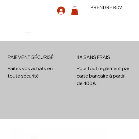
PRENDRE RDV
PAIEMENT SÉCURISÉ
4X SANS FRAIS
4x
Faites vos achats en
Pour tout règlement par
toute sécurité
carte bancaire à partir
de 400 €