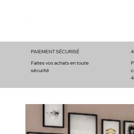
Boutique en ligne
Cheminées Ethanol
Brûleur Ethan
PAIEMENT SÉCURISÉ
4
4
Faites vos achats en toute
P
sécurité
c
4