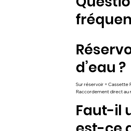
Questi
fréquen
Réservo
d’eau ?
Sur réservoir = Cassette R
Raccordement direct au r
Faut-il 
est-ce 