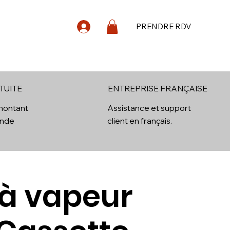
PRENDRE RDV
log
Contact
TUITE
ENTREPRISE FRANÇAISE
 montant
Assistance et support
ande
client en français.
 à vapeur