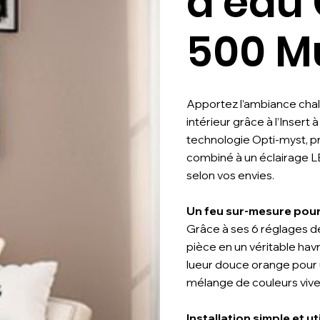
d'eau
500 Mu
Apportez l’ambiance chal
intérieur grâce à l’Insert
technologie Opti-myst, p
combiné à un éclairage L
selon vos envies.
Un feu sur-mesure pou
Grâce à ses 6 réglages de
pièce en un véritable hav
lueur douce orange pour 
mélange de couleurs vive
Installation simple et ut