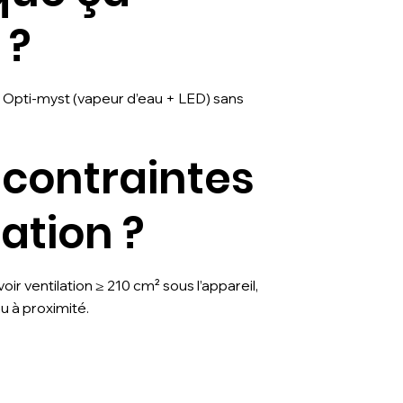
 ?
 Opti-myst (vapeur d’eau + LED) sans
 contraintes
lation ?
ir ventilation ≥ 210 cm² sous l’appareil,
au à proximité.