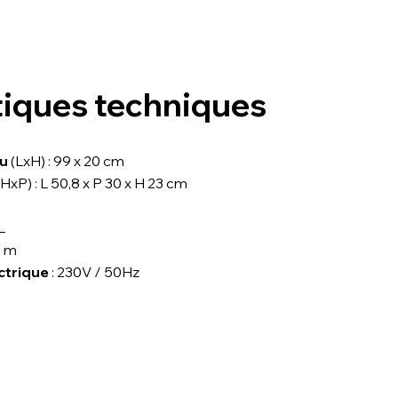
tiques techniques
eu
(LxH) : 99 x 20 cm
HxP) : L 50,8 x P 30 x H 23 cm
1L
5 m
ctrique
: 230V / 50Hz