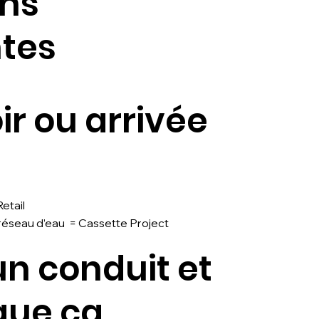
ons
tes
ir ou arrivée
etail
éseau d’eau = Cassette Project
un conduit et
que ça