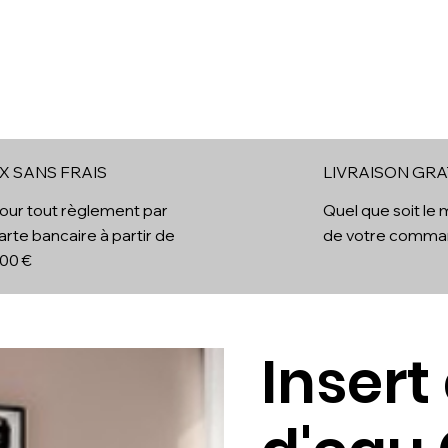
ol
Cheminées Electriques
Cheminées à vapeur d'eau
B
X SANS FRAIS
LIVRAISON GRA
x
our tout règlement par
Quel que soit le
arte bancaire à partir de
de votre comm
00 €
Insert