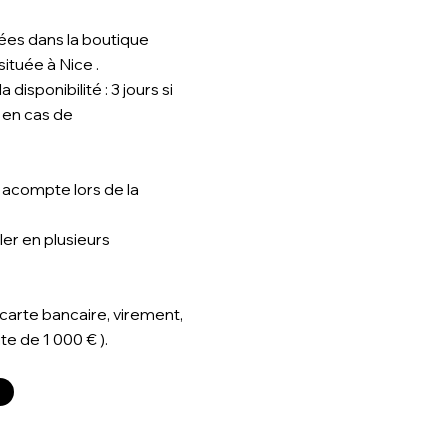
ées dans la boutique
ituée à Nice .
 disponibilité : 3 jours si
s en cas de
 acompte lors de la
ler en plusieurs
carte bancaire, virement,
e de 1 000 € ).