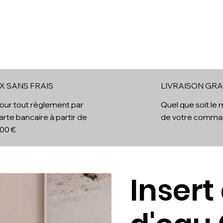
ol
Cheminées Electriques
Cheminées à vapeur d'eau
B
X SANS FRAIS
LIVRAISON GRA
x
our tout règlement par
Quel que soit le
arte bancaire à partir de
de votre comm
00 €
Insert