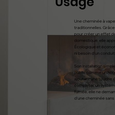
Usage
Une cheminée à vapeu
traditionnelles. Grâce
pour créer un effet d
domestique, elle appo
Écologique et économi
ni besoin d’un conduit
Son installation simp
public comme un hôtel
ajoutant une touche é
compléter un système 
fumée, elle ne demand
d’une cheminée sans l