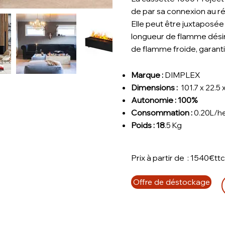
de par sa connexion au r
Elle peut être juxtaposée
longueur de flamme désiré
de flamme froide, garant
Marque :
DIMPLEX
Dimensions :
101.7 x 22.5 x
Autonomie : 100%
Consommation :
0.20L/h
Poids : 18
.5 Kg
Prix à partir de : 1540€tt
Offre de déstockage