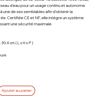
éseau d'eau pour un usage continu et autonome.
 à une de ses semblables afin d'obtenir la
e. Certifiée CE et NF, elle intègre un système
issant une sécurité maximale
 30.4 cm ( L x H x P )
eure
c
Ajouter au panier