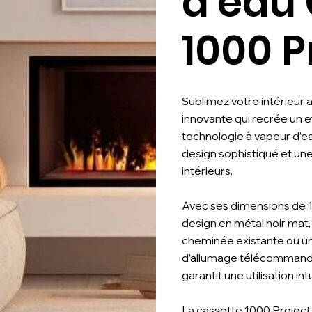
d'eau
1000 P
Sublimez votre intérieur 
innovante qui recrée un e
technologie à vapeur d’ea
design sophistiqué et un
intérieurs.
Avec ses dimensions de 101
design en métal noir mat
cheminée existante ou un
d’allumage télécommandé,
garantit une utilisation in
La cassette 1000 Project s