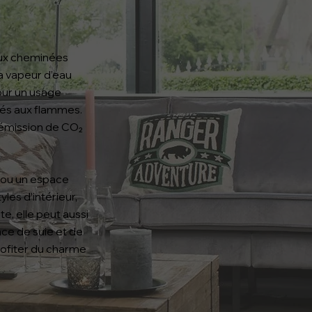
aux cheminées
la vapeur d’eau
pour un usage
iés aux flammes.
 émission de CO₂
e ou un espace
les d’intérieur,
e, elle peut aussi
ce de suie et de
rofiter du charme