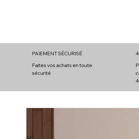
Boutique en ligne
Cheminées Ethanol
Brûleur Ethan
PAIEMENT SÉCURISÉ
4
4
Faites vos achats en toute
P
sécurité
c
4