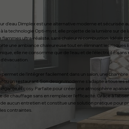
r d’eau Dimplex est une alternative moderne et sécurisée 
 à la technologie Opti-myst, elle projette de la lumière sur de 
e flammes ultra-réaliste, sans chaleur ni combustion. Idéale 
rte une ambiance chaleureuse tout en éliminant les risques l
que, elle ne consomme que de l’eau et de l’électricité, sans
 d’évacuation.
le permet de l’intégrer facilement dans un salon, une chambr
 ou un restaurant. Son design moderne s’adapte à tous les sty
légante et cosy. Parfaite pour créer une atmosphère apaisant
de chauffage sans en remplacer l’efficacité. Grâce à l’absen
e aucun entretien et constitue une solution pratique pour p
es contraintes.