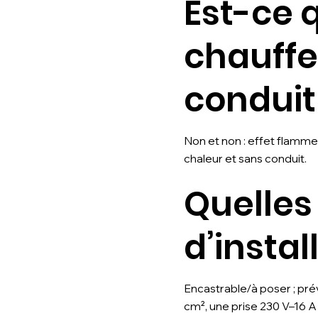
Est-ce 
chauffe 
conduit
Non et non : effet flamme
chaleur et sans conduit.
Quelles
d’instal
Encastrable/à poser ; prév
cm², une prise 230 V–16 A 