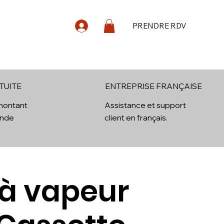
PRENDRE RDV
log
Contact
TUITE
ENTREPRISE FRANÇAISE
 montant
Assistance et support
ande
client en français.
 à vapeur