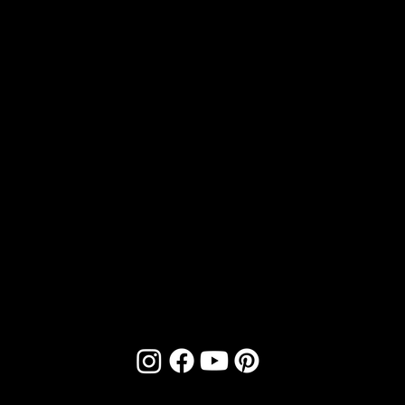
CONT
ACT
Email :
contact@bioartconcept.com
Tél :
04 93 89 08 48
NOUS
SOCIA
TROUVER
LS
1 Boulevard de Riquier,
Nice, France