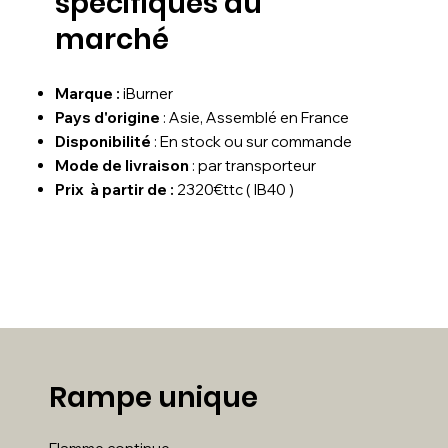
spécifiques au
marché
Marque :
iBurner
Pays d'origine
: Asie, Assemblé en France
Disponibilité
: En stock ou sur commande
Mode de livraison
: par transporteur
Prix à partir de :
2320€ttc ( IB40 )
Rampe unique