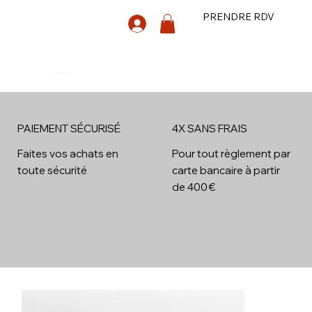
PRENDRE RDV
PAIEMENT SÉCURISÉ
4X SANS FRAIS
4x
Faites vos achats en
Pour tout règlement par
toute sécurité
carte bancaire à partir
de 400 €