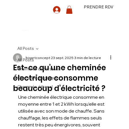
PRENDRE RDV
All Posts
bioartconcept
23 sept. 2025
3 min de lecture
All Posts
Est-ce qu'une cheminée
Cheminée décorative
électrique consomme
Cheminée électrique
beaucoup d'électricité ?
Cheminée éthanol
Une cheminée électrique consomme en 
moyenne entre 1 et 2 kWh lorsqu’elle est 
utilisée avec son mode de chauffe. Sans 
chauffage, les effets de flammes seuls 
restent très peu énergivores, souvent 