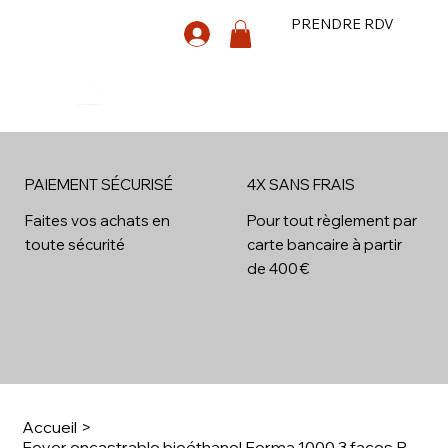
PRENDRE RDV
PAIEMENT SÉCURISÉ
4X SANS FRAIS
4x
Faites vos achats en
Pour tout règlement par
toute sécurité
carte bancaire à partir
de 400 €
Accueil
>
Foyer encastrable bioéthanol Forma 1000 3 faces Planika