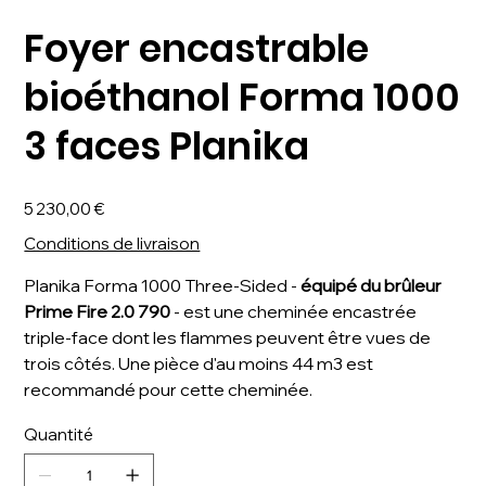
Foyer encastrable
bioéthanol Forma 1000
3 faces Planika
Prix
5 230,00 €
Conditions de livraison
Planika Forma 1000 Three-Sided -
équipé du brûleur
Prime Fire 2.0 790
- est une cheminée encastrée
triple-face dont les flammes peuvent être vues de
trois côtés. Une pièce d'au moins 44 m3 est
recommandé pour cette cheminée.
Quantité