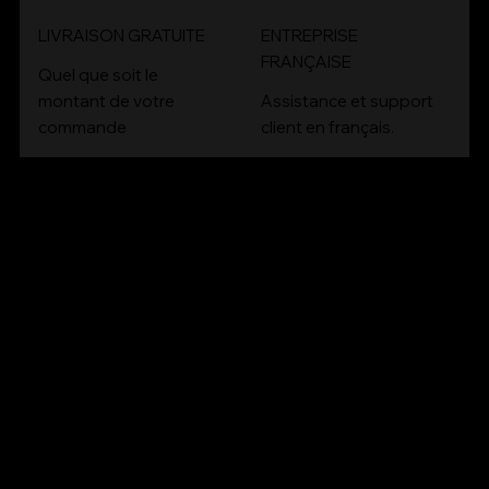
LIVRAISON GRATUITE
ENTREPRISE
FRANÇAISE
Quel que soit le
montant de votre
Assistance et support
commande
client en français.
CONT
ACT
Email :
contact@bioartconcept.com
Tél :
04 93 89 08 48
NOUS
SOCIA