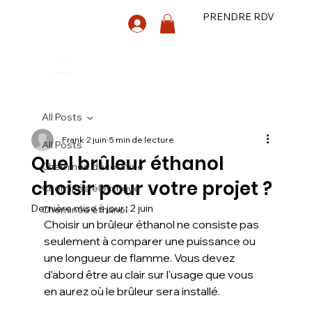
PRENDRE RDV
All Posts
Frank
2 juin
5 min de lecture
All Posts
Quel brûleur éthanol
Cheminée décorative
choisir pour votre projet ?
Cheminée électrique
Dernière mise à jour :
2 juin
Cheminée éthanol
Choisir un brûleur éthanol ne consiste pas 
seulement à comparer une puissance ou 
une longueur de flamme. Vous devez 
d’abord être au clair sur l'usage que vous 
en aurez où le brûleur sera installé.